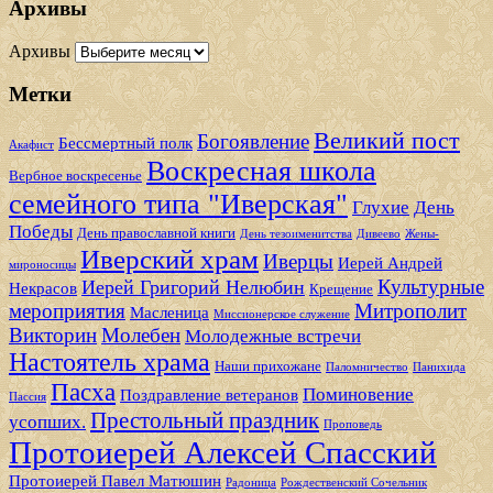
Архивы
Архивы
Метки
Великий пост
Богоявление
Бессмертный полк
Акафист
Воскресная школа
Вербное воскресенье
семейного типа "Иверская"
Глухие
День
Победы
День православной книги
День тезоименитства
Дивеево
Жены-
Иверский храм
Иверцы
Иерей Андрей
мироносицы
Культурные
Иерей Григорий Нелюбин
Некрасов
Крещение
мероприятия
Митрополит
Масленица
Миссионерское служение
Викторин
Молебен
Молодежные встречи
Настоятель храма
Наши прихожане
Паломничество
Панихида
Пасха
Поминовение
Поздравление ветеранов
Пассия
Престольный праздник
усопших.
Проповедь
Протоиерей Алексей Спасский
Протоиерей Павел Матюшин
Радоница
Рождественский Сочельник