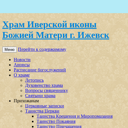
Храм Иверской иконы
Божией Матери г. Ижевск
Перейти к содержимому
Меню
Новости
Анонсы
Расписание богослужений
О храме
Летопись
Духовенство храма
Вопросы священнику
Святыни храма
Прихожанам
Церковные записки
Таинства Церкви
Таинства Крещения и Миропомазания
Таинство Покаяния
Таинство Причащения