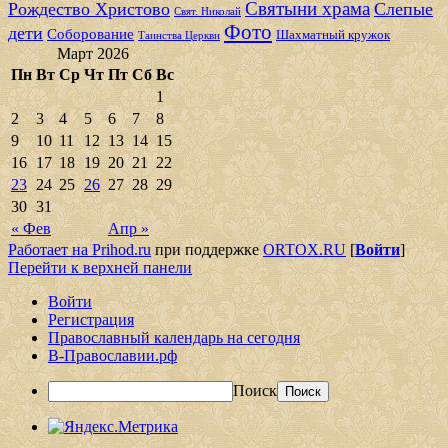
Святыни храма
Рождество Христово
Слепые
Свят. Николай
Фото
дети
Соборование
Шахматный кружок
Таинства Церкви
Март 2026
Пн
Вт
Ср
Чт
Пт
Сб
Вс
1
2
3
4
5
6
7
8
9
10
11
12
13
14
15
16
17
18
19
20
21
22
23
24
25
26
27
28
29
30
31
« Фев
Апр »
Работает на Prihod.ru
при поддержке
ORTOX.RU
[
Войти
]
Перейти к верхней панели
Войти
Регистрация
Православный календарь на сегодня
В-Православии.рф
Поиск