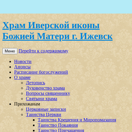
Храм Иверской иконы
Божией Матери г. Ижевск
Перейти к содержимому
Меню
Новости
Анонсы
Расписание богослужений
О храме
Летопись
Духовенство храма
Вопросы священнику
Святыни храма
Прихожанам
Церковные записки
Таинства Церкви
Таинства Крещения и Миропомазания
Таинство Покаяния
Таинство Причащения