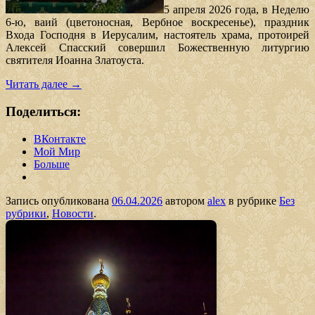
5 апреля 2026 года, в Неделю
6-ю, ваий (цветоносная, Вербное воскресенье), праздник
Входа Господня в Иерусалим, настоятель храма, протоирей
Алексей Спасский совершил Божественную литургию
святителя Иоанна Златоуста.
Читать далее
→
Поделиться:
ВКонтакте
Мой Мир
Больше
Запись опубликована
06.04.2026
автором
alex
в рубрике
Без
рубрики
,
Новости
.