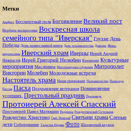
Метки
Великий пост
Богоявление
Бессмертный полк
Акафист
Воскресная школа
Вербное воскресенье
семейного типа "Иверская"
Глухие
День
Победы
День православной книги
День тезоименитства
Дивеево
Жены-
Иверский храм
Иверцы
Иерей Андрей
мироносицы
Культурные
Иерей Григорий Нелюбин
Некрасов
Крещение
мероприятия
Митрополит
Масленица
Миссионерское служение
Викторин
Молебен
Молодежные встречи
Настоятель храма
Наши прихожане
Паломничество
Панихида
Пасха
Поминовение
Поздравление ветеранов
Пассия
Престольный праздник
усопших.
Проповедь
Протоиерей Алексей Спасский
Протоиерей Павел Матюшин
Радоница
Рождественский Сочельник
Святыни храма
Рождество Христово
Слепые
Свят. Николай
Фото
дети
Соборование
Шахматный кружок
Таинства Церкви