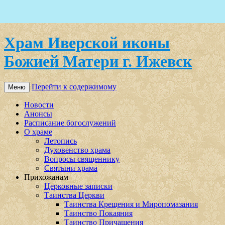
Храм Иверской иконы
Божией Матери г. Ижевск
Перейти к содержимому
Меню
Новости
Анонсы
Расписание богослужений
О храме
Летопись
Духовенство храма
Вопросы священнику
Святыни храма
Прихожанам
Церковные записки
Таинства Церкви
Таинства Крещения и Миропомазания
Таинство Покаяния
Таинство Причащения